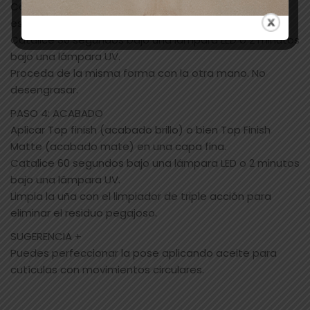
Corrija si es necesario, utilizando el lápiz corrector de
esmalte de uñas.
Catalice 30 segundos bajo una lámpara LED o 2 minutos
bajo una lámpara UV.
Proceda de la misma forma con la otra mano. No
desengrasar.
PASO 4: ACABADO
Aplicar Top finish (acabado brillo) o bien Top Finish
Matte (acabado mate) en una capa fina.
Catalice 60 segundos bajo una lámpara LED o 2 minutos
bajo una lámpara UV.
Limpia la uña con el limpiador de triple acción para
eliminar el residuo pegajoso.
SUGERENCIA +
Puedes perfeccionar la pose aplicando aceite para
cutículas con movimientos circulares.