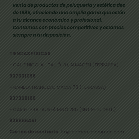
venta de productos de peluquería y estética des
de 1985, ofreciendo una amplia gama que estén
a tu alcance económico y profesional.
Contamos con precios competitivos y estamos
siempre a tu disposición.
TIENDAS FÍSICAS
- CALLE NICOLAU TALLÓ 70, ALMACÉN (TERRASSA)
937331096
-
RAMBLA FRANCESC MACIÀ 73 (TERRASSA)
937359169
- CARRETERA LAUREÀ MIRÓ 285 (SNT FELIU DE LL.)
936666451
Correo de contacto
: fm@comercialbrumen.com