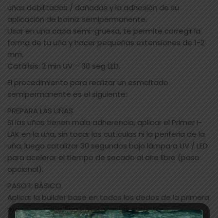
uñas debilitadas / dañadas y la adhesión de su
aplicación de barniz semipermanente.
Usar en una capa semi-gruesa, te permite corregir la
forma de tu uña y hacer pequeñas extensiones de 1-2
mm.
Catálisis: 2 min UV – 30 seg LED.
El procedimiento para realizar un esmaltado
semipermanente es el siguiente:
PREPARA LAS UÑAS
Si las uñas tienen mala adherencia, aplicar el Primer I-
LAK en la uña, sin tocar las cutículas ni la periferia de la
uña, luego catalizar 30 segundos bajo lámpara UV / LED
para acelerar el tiempo de secado al aire libre (paso
opcional).
PASO 1: BÁSICO
Aplicar la builder base en todos los dedos de la primera
mano, en capa fina y sin tocar las cutículas.