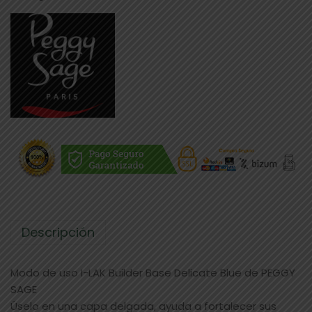
Descripción
Modo de uso I-LAK Builder Base Delicate Blue de PEGGY
SAGE
Úselo en una capa delgada, ayuda a fortalecer sus