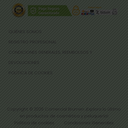
QUIÉNES SOMOS
REGISTRO PROFESIONAL
CONDICIONES GENERALES, REEMBOLSOS Y
DEVOLUCIONES
POLÍTICA DE COOKIES
Copyright © 2026
Comercial Brumen ¡Explora lo último
en productos de cosmética y peluquería!
Política de cookies
Condiciones Generales