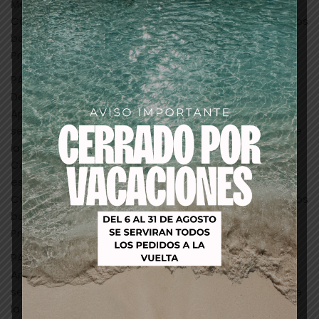
Meta bien el extremo de cada uña (borde libre).
Catalice 30 segundos bajo una lámpara LED o 2 minutos
bajo una lámpara UV.
Proceda de la misma forma con la otra mano.
PASO 2: PRIMER COLOR DE CAPA
Descubra los barnices semipermanentes de I-LAK.
Aplicar una primera capa fina de barniz
semipermanente de color I-LAK en todos los dedos de
la primera mano.
Corrija si es necesario, utilizando el lápiz corrector de
esmalte de uñas.
Catalice 30 segundos bajo una lámpara LED o 2 minutos
bajo una lámpara UV.
Proceda de la misma forma con la otra mano.
PASO 3: SEGUNDA CAPA DE COLOR
Aplicar una segunda capa fina de barniz
semipermanente de color I-LAK en todos los dedos de
la primera mano.