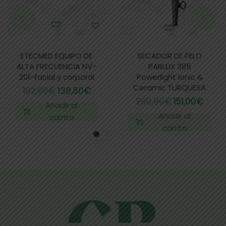
ETECMED EQUIPO DE
SECADOR DE PELO
ALTA FRECUENCIA NV-
PARLUX 385
201-facial y corporal
Powerlight Ionic &
Ceramic TURQUESA
192,00
€
138,80
€
200,00
€
151,00
€
Añadir al
Añadir al
carrito
carrito