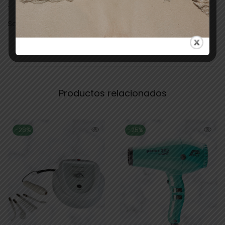
· Brillo y cuidado capilar
Sostenible y reciclable
Productos relacionados
-28%
-25%