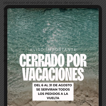
plancha son el resultado de años de experiencia y
pasión por la excelencia en el cuidado del cabello.
Placas de Precisión y Control
Equipadas con placas de 90×24 mm para precisión y
control supremos, las planchas «Harmonys» aseguran
resultados impecables en cada uso. Olvídate de los
tirones y disfruta de un deslizamiento suave y uniforme
gracias a su diseño ergonómico y tecnología de
vanguardia.
Placa 90×24 mm precisión y control
· Stop tirones
· Función shuf-off de 1 hora
· Selector de temperatura 100º/230 ºC
· Cable rotatorio 2.5 m
· Funda térmica para almacenaje