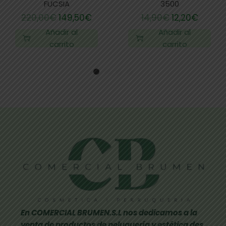
FUCSIA
3500
220,00
€
149,50
€
14,90
€
12,20
€
Añadir al
Añadir al
carrito
carrito
En COMERCIAL BRUMEN.S.L nos dedicamos a la
venta de productos de peluquería y estética des