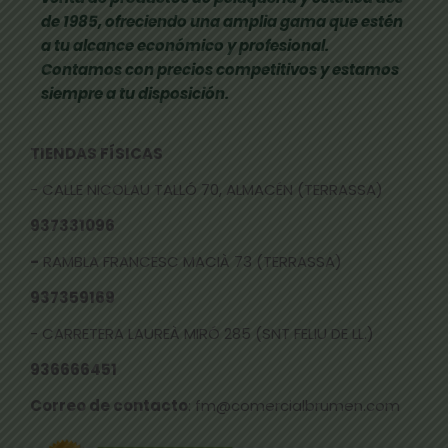
de 1985, ofreciendo una amplia gama que estén
a tu alcance económico y profesional.
Contamos con precios competitivos y estamos
siempre a tu disposición.
TIENDAS FÍSICAS
- CALLE NICOLAU TALLÓ 70, ALMACÉN (TERRASSA)
937331096
-
RAMBLA FRANCESC MACIÀ 73 (TERRASSA)
937359169
- CARRETERA LAUREÀ MIRÓ 285 (SNT FELIU DE LL.)
936666451
Correo de contacto
: fm@comercialbrumen.com