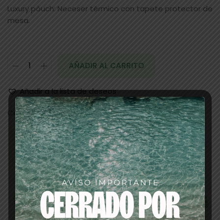
Luxury pòuch: Neceser térmico con tapete protector de
mesa.
AÑADIR AL CARRITO
Añadir a la lista de deseos
Categorías:
APARATOLOGÍA
,
planchas