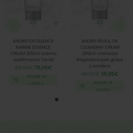
ANUBIS EXCELLENCE
ANUBIS REGUL OIL
MARINE ESSENCE
CLEANSING CREAM
CREAM 200ml-crema
200ml-cremsaa
reafirmante facial
limpiadora piel grasa
y acnéica
88,00
€
76,00
€
46,00
€
36,95
€
Añadir al
Añadir al
carrito
carrito