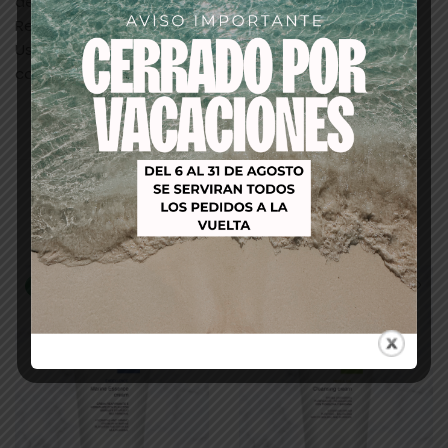
debe trabajar rápido y sin frotar.
Remover
Usted retira Tipcrème con Grimas Cleansing Cream o
con agua y jabón.
Productos relacionados
-14%
-20%