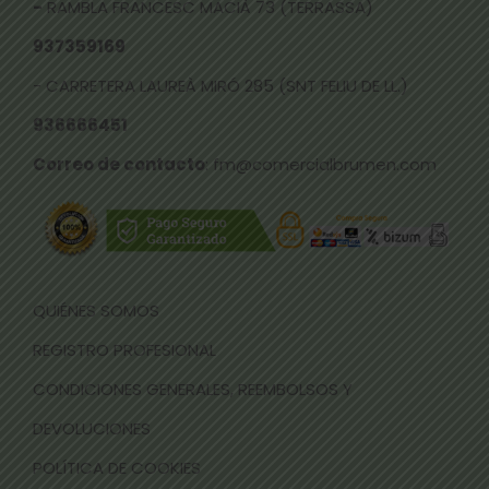
-
RAMBLA FRANCESC MACIÀ 73 (TERRASSA)
937359169
- CARRETERA LAUREÀ MIRÓ 285 (SNT FELIU DE LL.)
936666451
Correo de contacto
: fm@comercialbrumen.com
QUIÉNES SOMOS
REGISTRO PROFESIONAL
CONDICIONES GENERALES, REEMBOLSOS Y
DEVOLUCIONES
POLÍTICA DE COOKIES