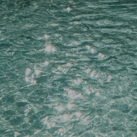
colorante fluida preparada q
toda suavidad. Los reflejos
de exposición 15 minutos
Hay 9 existencias
Añadir a la lista de dese
SKU:
202778
Categorías:
PELUQUERIA
,
tin