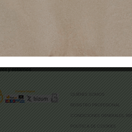
TIENDAS FÍSICAS
- CALLE NICOLAU TALLÓ 70,
-
RAMBLA FRANCESC MACIÀ 
- CARRETERA LAUREÀ MIRÓ 285
dicamos a la
Correo de contacto
: fm@
 y estética des
gama que estén
onal.
vos y estamos
QUIÉNES SOMOS
REGISTRO PROFESIONAL
CONDICIONES GENERALES, R
POLÍTICA DE COOKIES