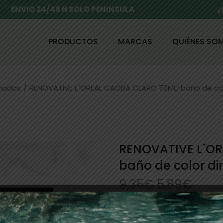
ENVIO 24/48 H SOLO PENINSULA
¿
PRODUCTOS
MARCAS
QUIÉNES SO
enadas
/
RENOVATIVE L´OREAL CAOBA CLARO 70ML-baño de col
RENOVATIVE L´O
baño de color di
9,35
€
5,89
€
Coloración directa, reflejo