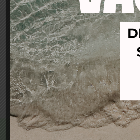
BLOND STUDIO L´OREAL
A
NUTRI-DEVELOPER OXIDANTE
AMON
20vol. 1000ML
7-4
18,00
€
14,60
€
Añadir al carrito