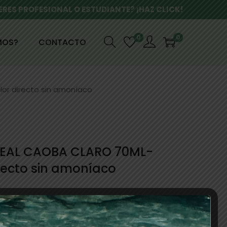
ERES PROFESIONAL O ESTUDIANTE? ¡HAZ CLICK!
0
0
MOS?
CONTACTO
or directo sin amoníaco
REAL CAOBA CLARO 70ML-
recto sin amoníaco
s intensos, PH-Acido sin amoníaco.Crema