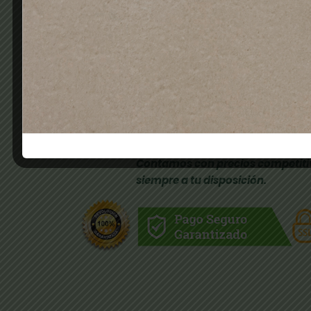
En COMERCIAL BRUMEN.S.L nos de
venta de productos de peluquería
de 1985, ofreciendo una amplia 
a tu alcance económico y profesi
Contamos con precios competiti
siempre a tu disposición.