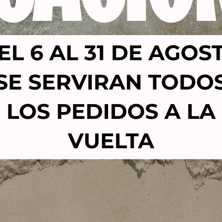
LCANTARA TINTE SIN
PERMANENTE GLAMOU
IACO PREMIUM VIOLETT
80ml -cabello resiste
 RUBIO MEDIO COBRIZO
SCHWARZKOPF
10,50
€
4,90
€
12,00
€
9,60
€
Añadir al carrito
Añadir al carrito