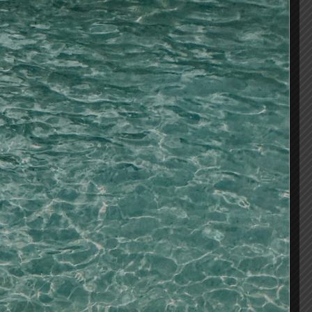
ue confiere al cabello reflejos radiantes con
 se disipan progresiva y uniformemente. Tiempo
AÑADIR AL CARRITO
os
tes/baño de color/oxigenadas