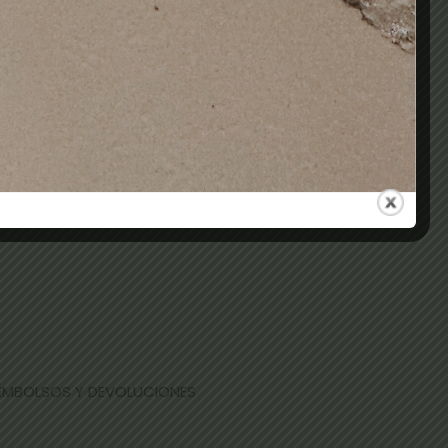
 ALMACÉN (TERRASSA)
937331096
73 (TERRASSA)
937359169
 (SNT FELIU DE LL.)
936666451
comercialbrumen.com
EEMBOLSOS Y DEVOLUCIONES