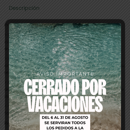
Descripción
Principios activos:
> Nanomoléculas de Hidrobetaína: Hidrata tanto el
córtex como la cutícula. Protege el cuero cabelludo,
evita picores e irritaciones. De origen natural.
> Nanomoléculas de proteínas de soja: Aporta al
cabello los elementos nutritivos indispensables para su
renovación. Proteína vegetal.
> Micromoléculas de lípidos: Sellan las distintas capas
de la cutícula y las unen al córtex. Reparan la superficie
del cabello.
> Cristales líquidos: Transportan los colorantes y
facilitan su fijación en el cabello.
Recomendación de uso: