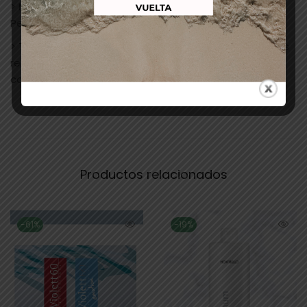
> Mezclar: 1+1 1/2. 50 ml de color + 75 ml de Creme
Peroxide. puede ser de 10v,20v,30v,40v.
> Tiempo de exposición: 30 min. + 10 min. para cabellos
resistentes sin calor, con calor 15 minutos + 5 en
cabellos resistentes.
Productos relacionados
-61%
-19%