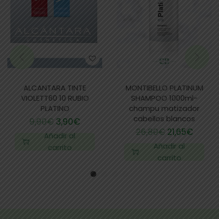
ALCANTARA TINTE
MONTIBELLO PLATINUM
VIOLETT60 10 RUBIO
SHAMPOO 1000ml-
PLATINO
champu matizador
cabellos blancos
9,90
€
3,90
€
26,80
€
21,65
€
Añadir al
Añadir al
carrito
carrito