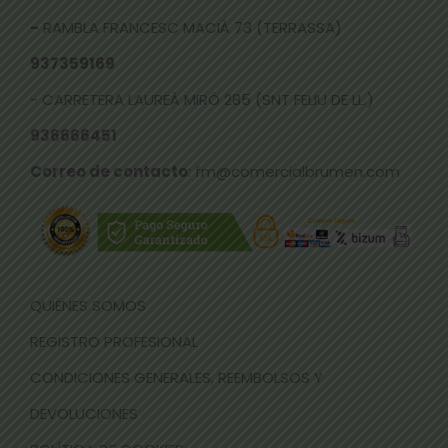
-
RAMBLA FRANCESC MACIÀ 73 (TERRASSA)
937359169
- CARRETERA LAUREÀ MIRÓ 285 (SNT FELIU DE LL.)
936666451
Correo de contacto
: fm@comercialbrumen.com
QUIÉNES SOMOS
REGISTRO PROFESIONAL
CONDICIONES GENERALES, REEMBOLSOS Y
DEVOLUCIONES