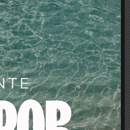
rs
niones|Sistema Cool