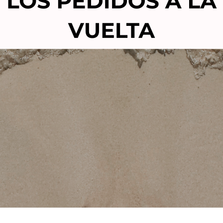
DOR DE PELO PARLUX 385
ETECMED EQUIPO DE 
erlight Ionic & Ceramic
FRECUENCIA NV-201-fac
ROJO
corporal
200,00
€
151,00
€
192,00
€
138,80
Añadir al carrito
Añadir al carrito