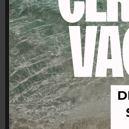
Carcasa anti-golp
velocidades/3tem
Botón de aire frío|
Cable siliconado d
-28%
-25%