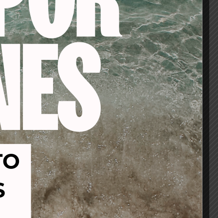
bajar
-32%
-32%