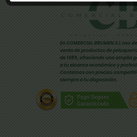
En COMERCIAL BRUMEN.S.L nos de
venta de productos de peluquería
de 1985, ofreciendo una amplia 
a tu alcance económico y profesi
Contamos con precios competiti
siempre a tu disposición.