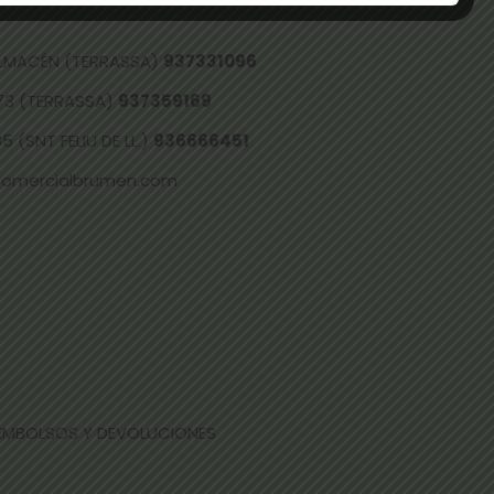
 ALMACÉN (TERRASSA)
937331096
73 (TERRASSA)
937359169
 (SNT FELIU DE LL.)
936666451
comercialbrumen.com
EEMBOLSOS Y DEVOLUCIONES