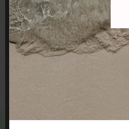
FUSOR CALENTADOR DE CERA
SECA
MINI ALBI LILA TOPOS BLANCOS
Pow
165ml
39,00
€
28,00
€
Añadir al carrito