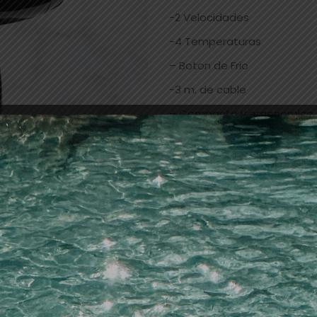
-2 Velocidades
-4 Temperaturas
– Boton de Frio
-3 m. de cable
– Compacto y ergonomico
-2 Boquillas
– Incluye difusor de regalo
Añadir a la lista de dese
Categorías:
APARATOLOGÍA