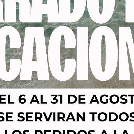
es Dupont Nylon|Ergonómico y perfecto balanceado|2
peraturas
Motor de larga vida
e última generación|2 boquillas para distintos modos de tra
Productos relacionados
-28%