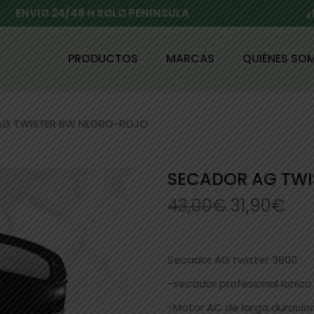
ENVIO 24/48 H SOLO PENINSULA
¿
PRODUCTOS
MARCAS
QUIÉNES SO
AG TWISTER BW NEGRO-ROJO
SECADOR AG TW
43,00
€
31,90
€
Secador AG twister 3800
-secador profesional ionic
-Motor AC de larga duracio