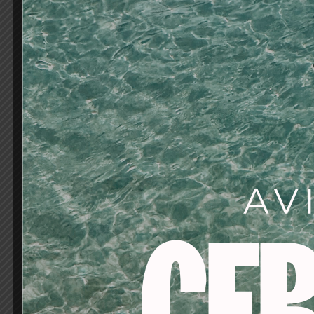
Potencia 2.000W|M
Secador de mano p
2.000.000iones/se
Touch-cámara de 