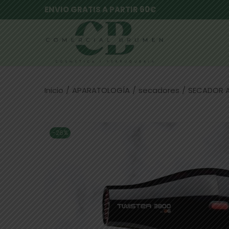
ENVIO GRATIS A PARTIR 60€
Inicio
/
APARATOLOGÍA
/
secadores
/
SECADOR 
-26%