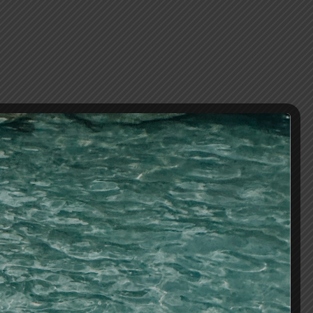
AÑADIR AL CARRITO
os
,
secadores