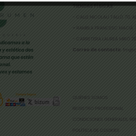
TIENDAS FÍSICAS
- CALLE NICOLAU TALLÓ 70,
-
RAMBLA FRANCESC MACIÀ 
- CARRETERA LAUREÀ MIRÓ 285
dicamos a la
Correo de contacto
: fm@
 y estética des
gama que estén
onal.
vos y estamos
QUIÉNES SOMOS
REGISTRO PROFESIONAL
CONDICIONES GENERALES, R
POLÍTICA DE COOKIES