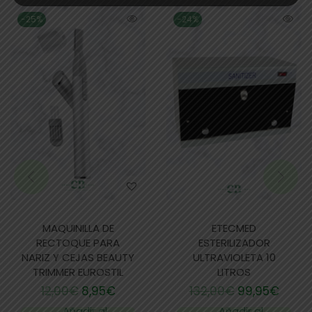
-25%
-24%
MAQUINILLA DE
ETECMED
RECTOQUE PARA
ESTERILIZADOR
NARIZ Y CEJAS BEAUTY
ULTRAVIOLETA 10
TRIMMER EUROSTIL
LITROS
12,00
€
8,95
€
132,00
€
99,95
€
Añadir al
Añadir al