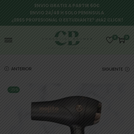
ENVIO GRATIS A PARTIR 60€
ENVIO 24/48 H SOLO PENINSULA
¿ERES PROFESIONAL O ESTUDIANTE? ¡HAZ CLICK!
0
0
ANTERIOR
SIGUIENTE
-25%