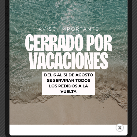
Motor: DC.
Caudal de aire: 10,8 m/s.
Silencioso: 76 dB.
Temperatura: 1 Nº de velocidades: 2 Peso: 300gr.
Dimensiones: 11 x 8 x 18 cm.
Boquilla: 1
Difusor: 1
Voltaje: 220-240V.
Compra con Confianza:
Garantía 100% Artero.
Artero es una empresa especialista en peluquería
fundada en 1909
Productos relacionados