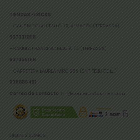
TIENDAS FÍSICAS
- CALLE NICOLAU TALLÓ 70, ALMACÉN (TERRASSA)
937331096
-
RAMBLA FRANCESC MACIÀ 73 (TERRASSA)
937359169
- CARRETERA LAUREÀ MIRÓ 285 (SNT FELIU DE LL.)
936666451
Correo de contacto
: fm@comercialbrumen.com
QUIÉNES SOMOS