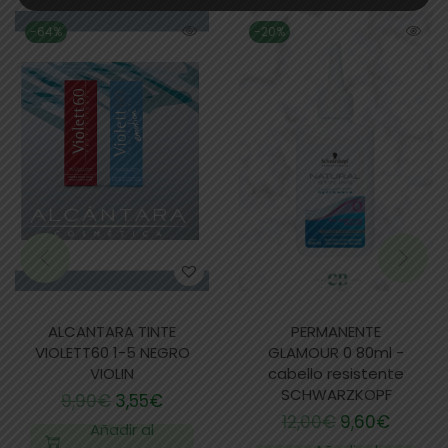
-64%
-20%
ALCANTARA TINTE
PERMANENTE
VIOLETT60 1-5 NEGRO
GLAMOUR 0 80ml -
VIOLIN
cabello resistente
SCHWARZKOPF
9,90
€
3,55
€
12,00
€
9,60
€
Añadir al