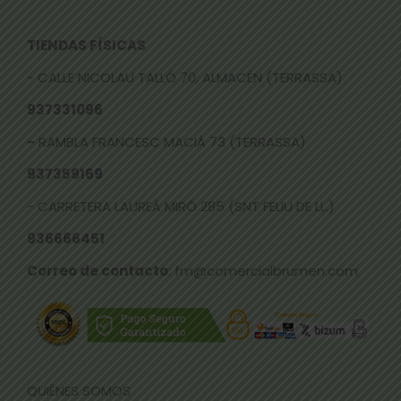
TIENDAS FÍSICAS
- CALLE NICOLAU TALLÓ 70, ALMACÉN (TERRASSA)
937331096
-
RAMBLA FRANCESC MACIÀ 73 (TERRASSA)
937359169
- CARRETERA LAUREÀ MIRÓ 285 (SNT FELIU DE LL.)
936666451
Correo de contacto
: fm@comercialbrumen.com
QUIÉNES SOMOS