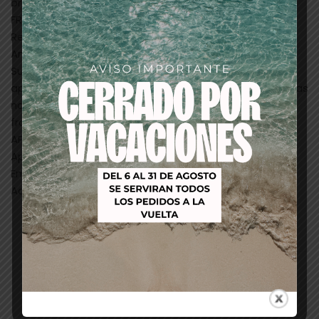
brillante y protegido.
FRAGANCIA
Refrescante con aceite esencial de hinojo de Prado.
Antibacteriana y détox.
Sublime mezcla desintoxicante con una fresca
apertura de vigorizante bergamota, limón y naranja. Las
notas florales y amaderadas suavizan y envuelven la
fragancia con un toque sutil.
APLICACIÓN
Aplicar en cabello mojado.
Emulsionar.
Aclarar.
Productos relacionados