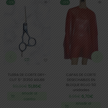
-12%
-25%
TIJERA DE CORTE DRY-
CAPAS DE CORTE
CUT 5″ 31350 ASUER
DESECHABLES EN
BLOQUE ROJO 50
59,00
€
51,86
€
unidades
Añadir al
8,95
€
6,70
€
carrito
Añadir al