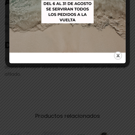
Aleación:
Acero 440c es acero inox de gama alta, gran dureza,
buena retención del filo y alta resistencia al desgaste y
a la corrosión.
Dureza
:
57 hrc +/-1 se encuentra en tijeras premium, es un
acero de mayor dureza, resistente, tienen un filo ultra
afilado.
Productos relacionados