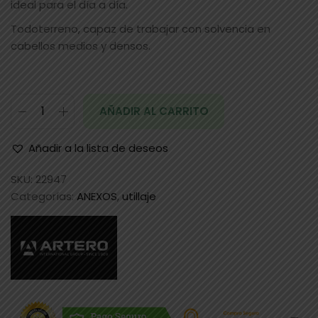
ideal para el día a día.
Todoterreno, capaz de trabajar con solvencia en
cabellos medios y densos.
AÑADIR AL CARRITO
Añadir a la lista de deseos
SKU:
22947
Categorías:
ANEXOS
,
utillaje