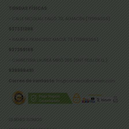
TIENDAS FÍSICAS
- CALLE NICOLAU TALLÓ 70, ALMACÉN (TERRASSA)
937331096
-
RAMBLA FRANCESC MACIÀ 73 (TERRASSA)
937359169
- CARRETERA LAUREÀ MIRÓ 285 (SNT FELIU DE LL.)
936666451
Correo de contacto
: fm@comercialbrumen.com
QUIÉNES SOMOS