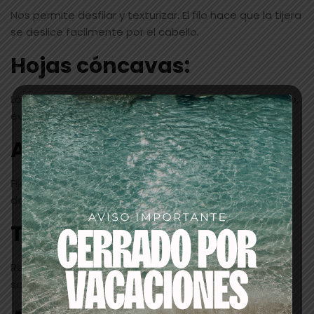
Nos permite desfilar y texturizar. El filo hace que la tijera
se deslice facilmente por el cabello.
Hojas cóncavas
:
Logran un corte mas suave, facilitan el mantenimiento,
evitan roces y atascos intermedios.
Apoya dedos:
Fijo, nos permite descansar el dedo y tener un mejor
dominio de la tijera.
Tornillo
:
Regulable, nos permite regular el tornillo según la
suavidad que queramos.