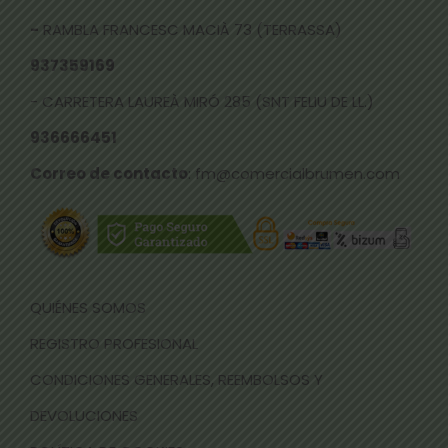
-
RAMBLA FRANCESC MACIÀ 73 (TERRASSA)
937359169
- CARRETERA LAUREÀ MIRÓ 285 (SNT FELIU DE LL.)
936666451
Correo de contacto
: fm@comercialbrumen.com
QUIÉNES SOMOS
REGISTRO PROFESIONAL
CONDICIONES GENERALES, REEMBOLSOS Y
DEVOLUCIONES