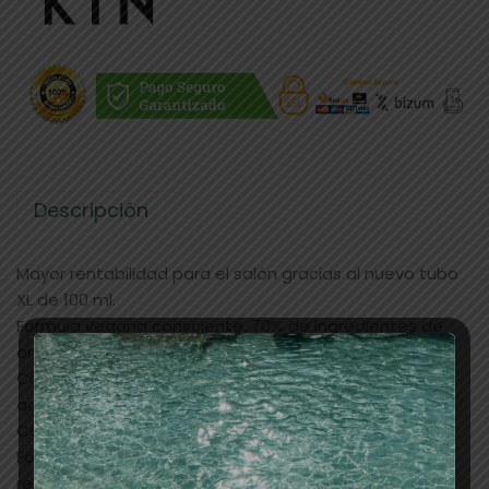
Descripción
Mayor rentabilidad para el salón gracias al nuevo tubo
XL de 100 ml.
Fórmula vegana consciente, 70% de ingredientes de
origen natural.
Cobertura del 100% de los cabellos blancos con
acabado natural.
Colores de larga duración y fieles al reflejo del tono.
Fórmula sin PPD, reduce el riesgo de desarrollar
reacciones alérgicas.