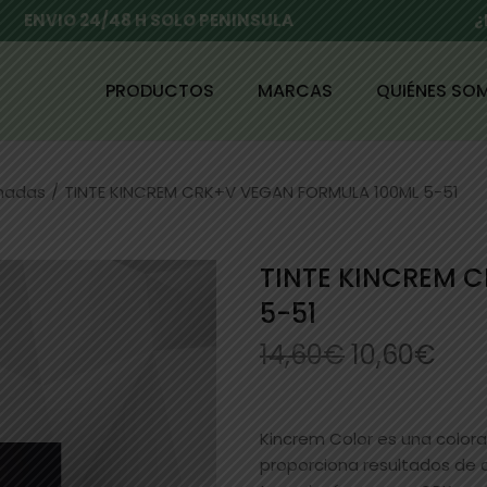
ENVIO 24/48 H SOLO PENINSULA
¿
PRODUCTOS
MARCAS
QUIÉNES SO
enadas
/
TINTE KINCREM CRK+V VEGAN FORMULA 100ML 5-51
TINTE KINCREM 
5-51
14,60
€
10,60
€
Kincrem Color es una colo
proporciona resultados de c