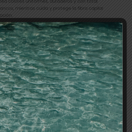
ea colores uniformes, duraderos y con total
ancos, mientras cuida y protege la fibra capilar
ación.
AÑADIR AL CARRITO
os
tes/baño de color/oxigenadas
,
VEGANO