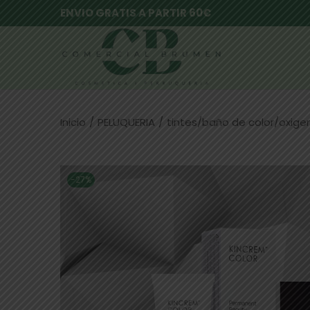
ENVIO GRATIS A PARTIR 60€
Inicio
/
PELUQUERIA
/
tintes/baño de color/oxig
-27%