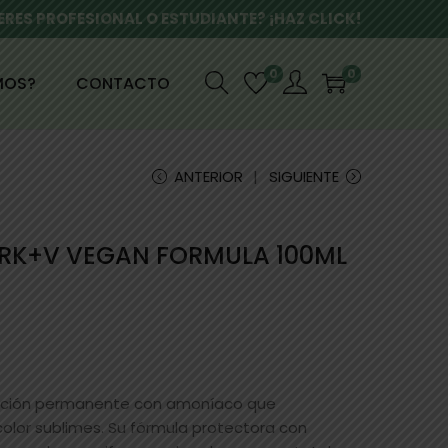
ERES PROFESIONAL O ESTUDIANTE? ¡HAZ CLICK!
0
0
MOS?
CONTACTO
ANTERIOR
SIGUIENTE
CRK+V VEGAN FORMULA 100ML
ración permanente con amoníaco que
olor sublimes. Su fórmula protectora con