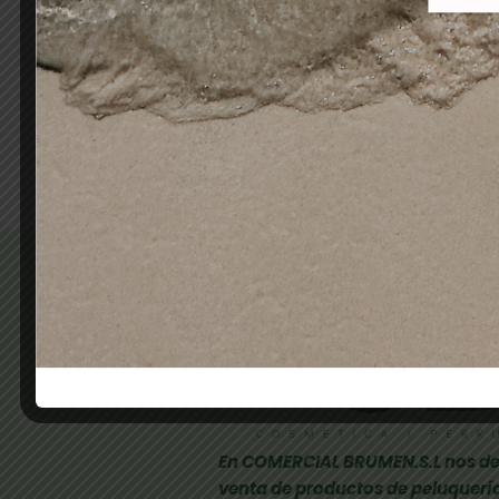
SCHWARZKOPF
12,00
€
9,60
€
Añadir al carrito
En COMERCIAL BRUMEN.S.L nos de
venta de productos de peluquería