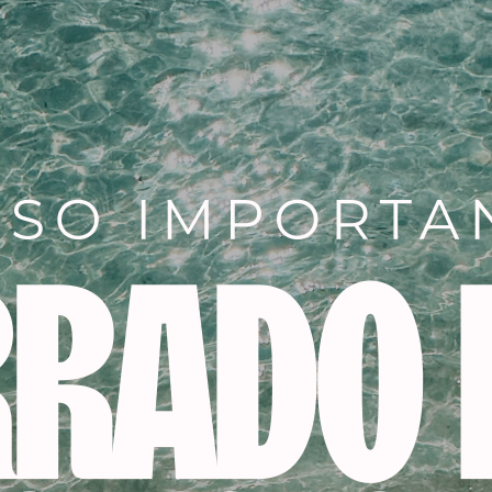
Descripción
ra el salón gracias al nuevo tubo XL de 100 ml.
iente, 70% de ingredientes de origen natural.
e los cabellos blancos con acabado natural.
ión y fieles al reflejo del tono.
e el riesgo de desarrollar reacciones alérgicas.
a capilar durante el proceso de coloración.
lo en profundidad, aportándole un tacto sedoso.
r sellando la cutícula.
lejo.