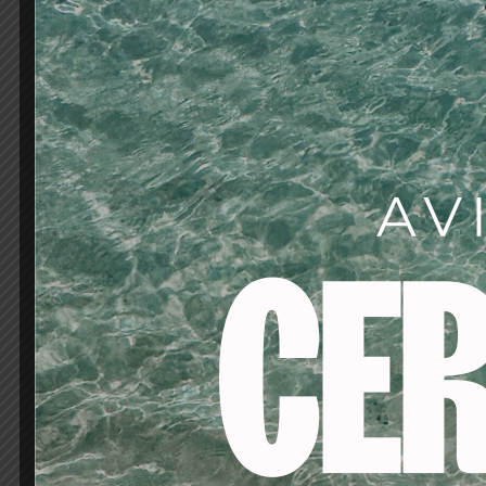
Mayor rentabilidad pa
Fórmula vegana consc
Cobertura del 100% d
Colores de larga durac
Fórmula sin PPD, reduc
Protección de la fibr
Acondiciona el cabel
Hidrata la fibra capila
Aporta brillo multi-ref