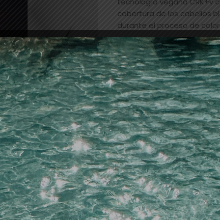
tecnología vegana CRK+v cr
cobertura de los cabellos bl
durante el proceso de color
Añadir a la lista de dese
SKU:
24546
Categorías:
PELUQUERIA
,
tin