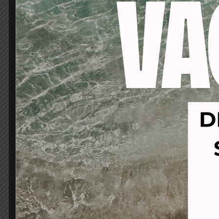
-20%
-66%
PERMANENTE GLAMOUR 1
ALCA
80ml-cabello normal
10