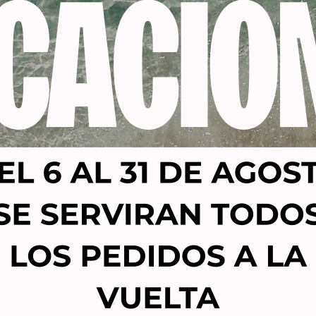
Productos relacionados
-53%
NTARA TINTE VIOLETT60
ALCANTARA TINTE S
-6 PLATINO NACARADO
AMONIACO PREMIUM VI