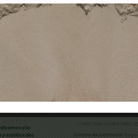
4-5 CASTAÑO MEDIO 
9,90
€
3,40
€
10,50
€
4,90
€
Añadir al carrito
Añadir al carrito
TIENDAS FÍSICAS
- CALLE NICOLAU TALLÓ 70,
-
RAMBLA FRANCESC MACIÀ 
- CARRETERA LAUREÀ MIRÓ 285
dicamos a la
Correo de contacto
: fm@
 y estética des