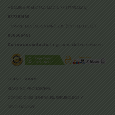
-
RAMBLA FRANCESC MACIÀ 73 (TERRASSA)
937359169
- CARRETERA LAUREÀ MIRÓ 285 (SNT FELIU DE LL.)
936666451
Correo de contacto
: fm@comercialbrumen.com
QUIÉNES SOMOS
REGISTRO PROFESIONAL
CONDICIONES GENERALES, REEMBOLSOS Y
DEVOLUCIONES