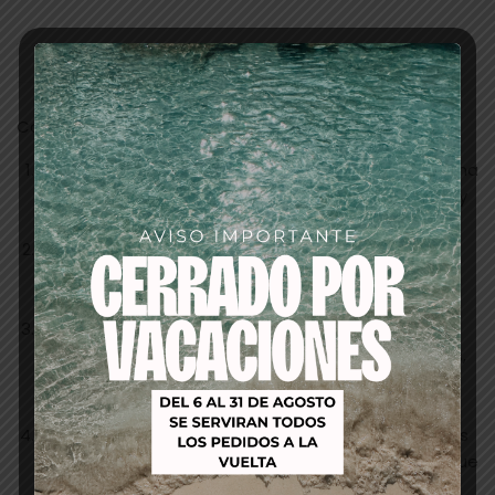
Descripción
Características Clave:
Cobertura Profunda de Canas:
Majirel asegura una
cobertura completa, ofreciendo un color uniforme y
vibrante desde la raíz hasta las puntas.
Durabilidad Increíble:
La fórmula avanzada de
Majirel garantiza un color intenso que se mantiene
vivo y brillante durante semanas.
Variedad de Tonos:
Con una amplia gama de
tonos disponibles, desde naturales hasta vibrantes,
Majirel te permite personalizar cada experiencia de
coloración.
Cuidado del Cabello:
Enriquecido con ingredientes
que cuidan el cabello, Majirel no solo colorea sino que
también mejora la textura del cabello, dejándolo