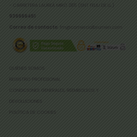
- CARRETERA LAUREÀ MIRÓ 285 (SNT FELIU DE LL.)
936666451
Correo de contacto
: fm@comercialbrumen.com
QUIÉNES SOMOS
REGISTRO PROFESIONAL
CONDICIONES GENERALES, REEMBOLSOS Y
DEVOLUCIONES
POLÍTICA DE COOKIES