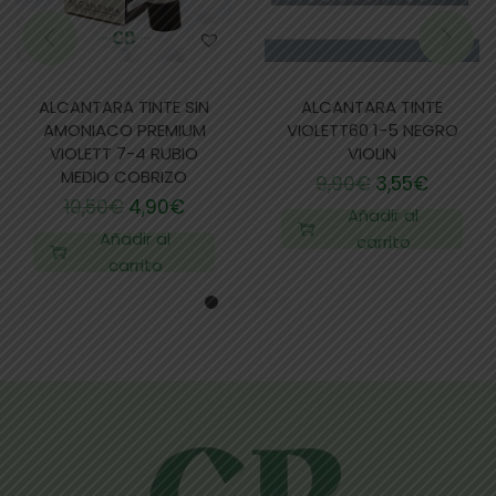
ALCANTARA TINTE SIN
ALCANTARA TINTE
AMONIACO PREMIUM
VIOLETT60 1-5 NEGRO
VIOLETT 7-4 RUBIO
VIOLIN
MEDIO COBRIZO
9,90
€
3,55
€
10,50
€
4,90
€
Añadir al
Añadir al
carrito
carrito