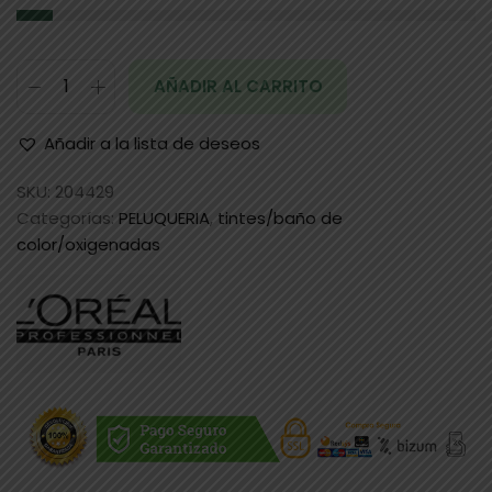
AÑADIR AL CARRITO
Añadir a la lista de deseos
SKU:
204429
Categorías:
PELUQUERIA
,
tintes/baño de
color/oxigenadas