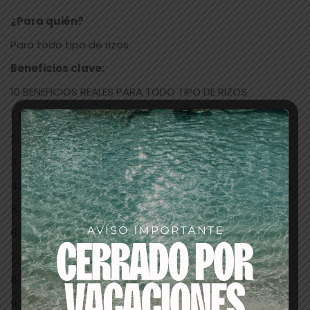
¿Para quién?
Para todo tipo de rizos
Beneficios clave:
10 BENEFICIOS REALES PARA TODO TIPO DE RIZOS
1. Elimina las impurezas y la suciedad
2. Define los rizos
3. Trata los rizos de la raíz a las puntas
4. Mantiene los aceites nutritivos naturales del cabello
5. Nutre y hidrata
6. Suaviza la cutícula del cabello
7. Controla el encrespamiento
8. No apelmaza el cabello
9. Realza el brillo