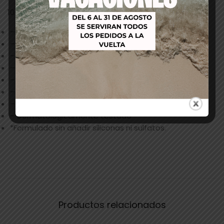
10. Protege el color
– Sin sulfatos ni siliconas*
– Para todo tipo de rizos
– Elimina las impurezas
– Mantiene los aceites naturales del cabello
– Controla el encrespamiento
– Fórmula vegana
– Botella fabricada con un 25% de rPET
– Dermatológicamente testado
*Formulado sin añadir siliconas ni sulfatos.
Productos relacionados