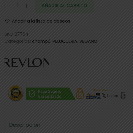
AÑADIR AL CARRITO
Añadir a la lista de deseos
SKU:
27764
Categorías:
champú
,
PELUQUERIA
,
VEGANO
Descripción