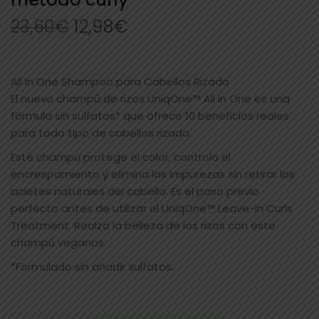
23,60
€
12,98
€
All In One Shampoo para Cabellos Rizado
El nuevo champú de rizos UniqOne™ All In One es una
fórmula sin sulfatos* que ofrece 10 beneficios reales
para todo tipo de cabellos rizado.
Este champú protege el color, controla el
encrespamiento y elimina las impurezas sin retirar los
acietes naturales del cabello. Es el paso previo
perfecto antes de utilizar el UniqOne™ Leave-in Curls
Treatment. Realza la belleza de los rizos con este
champú veganos.
*Formulado sin añadir sulfatos.