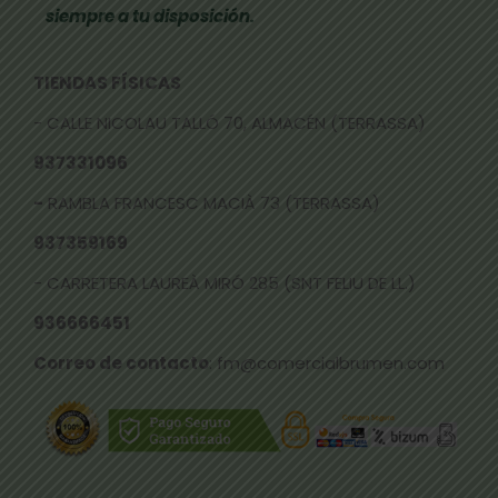
siempre a tu disposición.
TIENDAS FÍSICAS
- CALLE NICOLAU TALLÓ 70, ALMACÉN (TERRASSA)
937331096
-
RAMBLA FRANCESC MACIÀ 73 (TERRASSA)
937359169
- CARRETERA LAUREÀ MIRÓ 285 (SNT FELIU DE LL.)
936666451
Correo de contacto
: fm@comercialbrumen.com