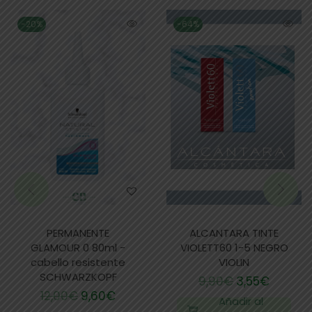
-20%
-64%
PERMANENTE
ALCANTARA TINTE
GLAMOUR 0 80ml -
VIOLETT60 1-5 NEGRO
cabello resistente
VIOLIN
SCHWARZKOPF
9,90
€
3,55
€
12,00
€
9,60
€
Añadir al