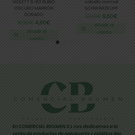
VIOLETT 6-83 RUBIO
cabello normal
OSCURO MARRÓN
SCHWARZKOPF
DORADO
12,00
€
9,60
€
10,50
€
4,90
€
Añadir al
Añadir al
carrito
carrito
En COMERCIAL BRUMEN.S.L nos dedicamos a la
venta de productos de peluquería y estética des