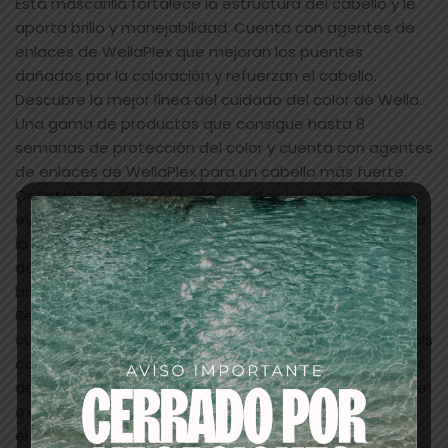
Esta mascarilla fortalece la estructura del cabello y le
aporta brillo y manejabilidad. Cuenta con agentes de
enlaces de WellaPlex que mejoran los puentes
dañados por la coloración y refuerzan el cabello.
Descubre la mejor línea del cuidado del color de Wella.
Una gama de productos que consigue hasta 8
semanas de protección del color y cuenta con agentes
de enlaces de WellaPlex para un cabello más fuerte.
ColorMotion+ lleva el cuidado del color más allá para
evitar la pérdida del color. Con un uso habitual de toda
la rutina ColorMotion+ se consigue mejorar la calidad
del cabello teñido en tres áreas: protección del color,
brillo resplandeciente y mayor fortaleza del cabello.
Repara y restaura el cabello teñido con la Mascarilla de
cuidado estructural Color Motion de Wella Professionals
con WellaPlex. Esta mascarilla ofrece hasta 8 semanas
de protección extendida del color para prevenir que se
oxide o se desvanezca. Se ha diseñado para proteger
el cabello de los agresores ambientales, y encapsula