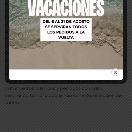
los metales para reducir la oxidación causante del
desvanecimiento del color.
Esta innovadora mascarilla ofrece mucho más que
protección del color al unir las mejores tecnologías de
cuidado capilar que Wella posee para proteger, dar
brillo y fortalecer. Un pulidor de la superficie del cabello
suavizará tus cutículas para mejorar el brillo y la
manejabilidad.
La mascarilla cuenta con el agente de enlace WellaPlex
para restaurar el cabello reconstruyendo los enlaces
rotos en la estructura capilar. El tratamiento reparador
revive el cabello dañado por las sesiones de teñido,
tratamientos químicos y peinados con calor,
mejorando tanto la apariencia como la sensación del
cabello.