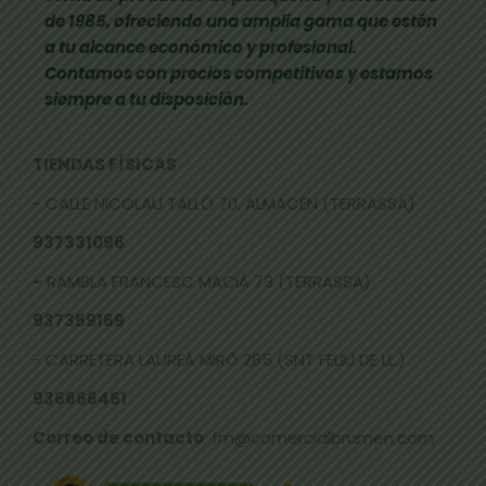
de 1985, ofreciendo una amplia gama que estén
a tu alcance económico y profesional.
Contamos con precios competitivos y estamos
siempre a tu disposición.
TIENDAS FÍSICAS
- CALLE NICOLAU TALLÓ 70, ALMACÉN (TERRASSA)
937331096
-
RAMBLA FRANCESC MACIÀ 73 (TERRASSA)
937359169
- CARRETERA LAUREÀ MIRÓ 285 (SNT FELIU DE LL.)
936666451
Correo de contacto
: fm@comercialbrumen.com