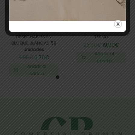
CAPAS DE CORTE
PESAS CUBRECUELLOS
DESECHABLES EN
TERMIX
BLOQUE BLANCAS 50
25,90
€
19,90
€
unidades
Añadir al
8,95
€
6,70
€
carrito
Añadir al
carrito