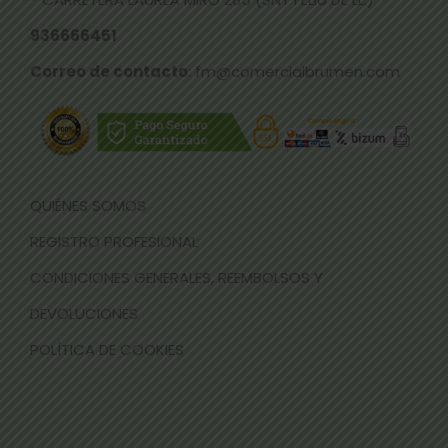
936666451
Correo de contacto
: fm@comercialbrumen.com
QUIÉNES SOMOS
REGISTRO PROFESIONAL
CONDICIONES GENERALES, REEMBOLSOS Y
DEVOLUCIONES
POLÍTICA DE COOKIES