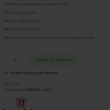
Paletina especial para aplicar tintes
Fibras resistentes
Diseño ergonómico
Máxima durabilidad
Se suministra en diferentes colores según stocks
AÑADIR AL CARRITO
Añadir a la lista de deseos
SKU:
693
Categorías:
ANEXOS
,
color