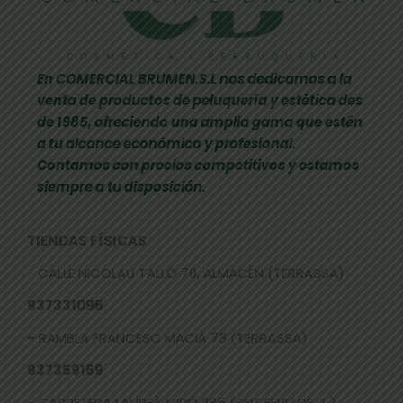
En COMERCIAL BRUMEN.S.L nos dedicamos a la
venta de productos de peluquería y estética des
de 1985, ofreciendo una amplia gama que estén
a tu alcance económico y profesional.
Contamos con precios competitivos y estamos
siempre a tu disposición.
TIENDAS FÍSICAS
- CALLE NICOLAU TALLÓ 70, ALMACÉN (TERRASSA)
937331096
-
RAMBLA FRANCESC MACIÀ 73 (TERRASSA)
937359169
- CARRETERA LAUREÀ MIRÓ 285 (SNT FELIU DE LL.)