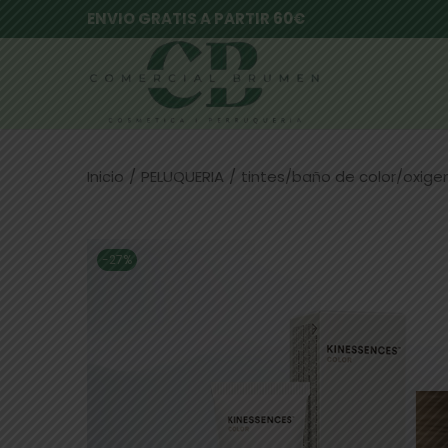
ENVIO GRATIS A PARTIR 60€
Inicio
/
PELUQUERIA
/
tintes/baño de color/oxig
-27%