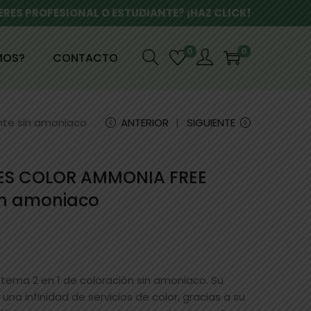
ERES PROFESIONAL O ESTUDIANTE? ¡HAZ CLICK!
0
0
MOS?
CONTACTO
nte sin amoniaco
ANTERIOR
SIGUIENTE
CES COLOR AMMONIA FREE
sin amoniaco
stema 2 en 1 de coloración sin amoniaco. Su
 una infinidad de servicios de color, gracias a su