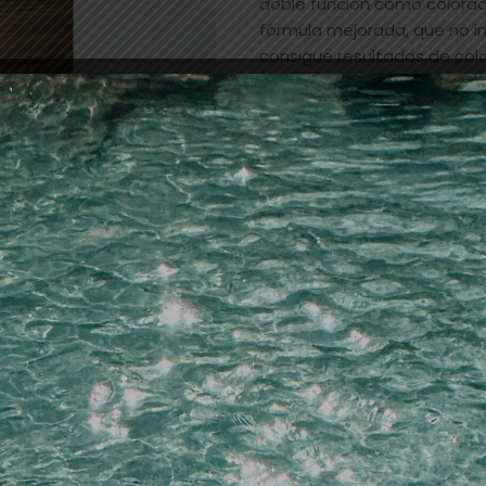
doble función como colora
fórmula mejorada, que no in
consigue resultados de colo
cuidado y protección de la fi
Tinte Kinessences 100ml.
Añadir a la lista de dese
SKU:
25207
Categorías:
PELUQUERIA
,
tin