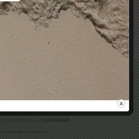
NTE
SCHWARZKOPF
12,00
€
9,60
€
Añadir al carrito
 ALMACÉN (TERRASSA)
937331096
73 (TERRASSA)
937359169
 (SNT FELIU DE LL.)
936666451
comercialbrumen.com