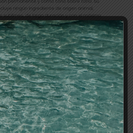
ción permanente y como tono sobre tono. Su
cluye ningún ingrediente de origen animal,
r sublimes, de larga duración y con el máximo
bra capilar.
AÑADIR AL CARRITO
os
tes/baño de color/oxigenadas
,
VEGANO