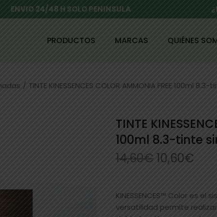
ENVIO 24/48 H SOLO PENINSULA
¿
PRODUCTOS
MARCAS
QUIÉNES SO
enadas
/
TINTE KINESSENCES COLOR AMMONIA FREE 100ml 8.3-ti
TINTE KINESSEN
100ml 8.3-tinte 
14,60
€
10,60
€
KINESSENCES™ Color es el si
versatilidad permite realizar