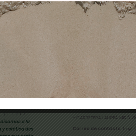
100-0 SUPERACLARA
9,90
€
3,55
€
NATURAL
Añadir al carrito
10,50
€
4,90
€
Leer más
TIENDAS FÍSICAS
- CALLE NICOLAU TALLÓ 70,
-
RAMBLA FRANCESC MACIÀ 
- CARRETERA LAUREÀ MIRÓ 285
dicamos a la
Correo de contacto
: fm@
 y estética des