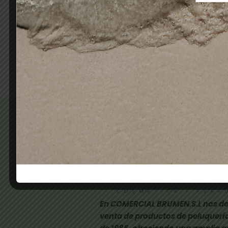
5-8 CASTAÑO CLARO MARRÓN
10,50
€
4,90
€
Añadir al carrito
En COMERCIAL BRUMEN.S.L nos de
venta de productos de peluquería