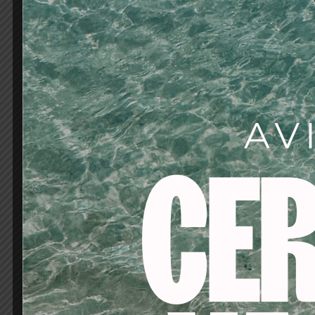
Coloración suave sin 
2 productos en 1: Col
en el salón.
Cobertura del 100% d
tono).
Colores de larga durac