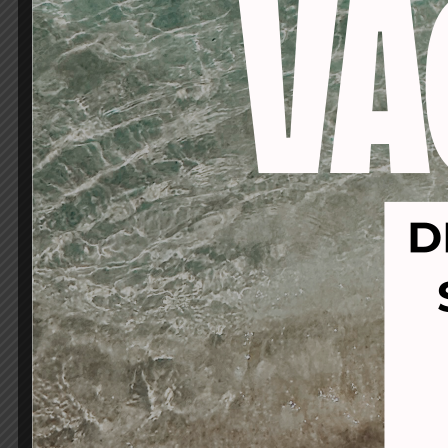
-53%
-64%
ALCANTARA TINTE SIN
ALCA
AMONIACO PREMIUM VIOLETT