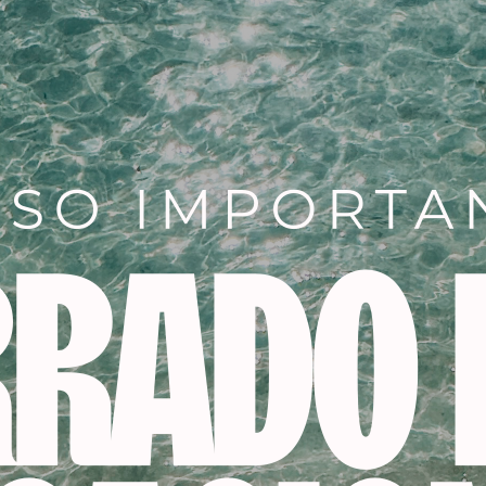
Descripción
amoniaco, con un 90% de ingredientes de origen natural.
oración permanente y tono sobre tono, permite una gran div
e los cabellos blancos (coloración permanente) y de hasta 
ión y fieles al reflejo del tono